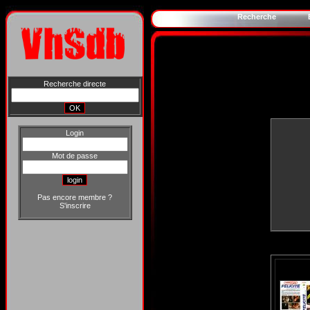
Recherche
Recherche directe
Login
Mot de passe
Pas encore membre ?
S'inscrire