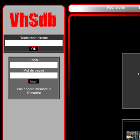
Recherche
Recherche directe
Login
Mot de passe
J
Pas encore membre ?
S'inscrire