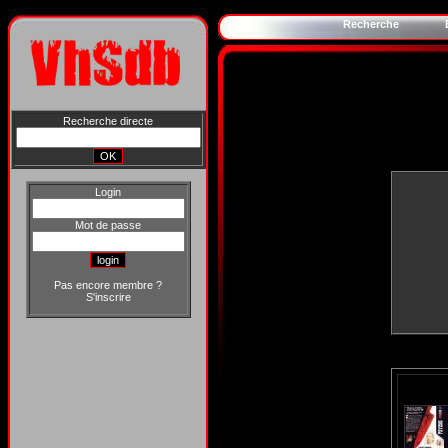
Recherche
Recherche directe
Login
Mot de passe
Pas encore membre ?
S'inscrire