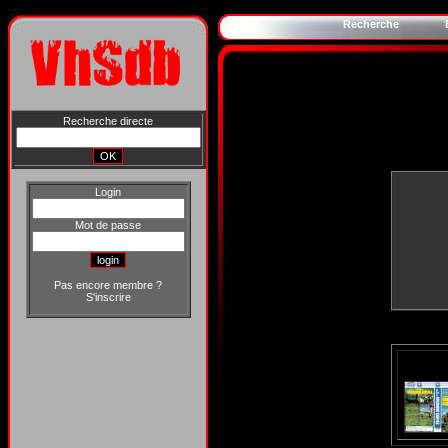
Recherche
Recherche directe
Login
Mot de passe
Pas encore membre ?
S'inscrire