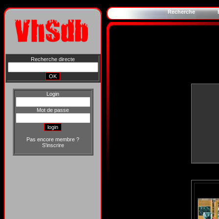
Recherche
Recherche directe
Login
Mot de passe
Pas encore membre ?
S'inscrire