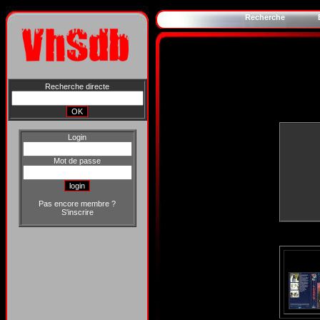
Recherche
Recherche directe
Login
Mot de passe
Pas encore membre ?
S'inscrire