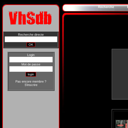
Recherche
Recherche directe
Login
Mot de passe
Pas encore membre ?
S'inscrire