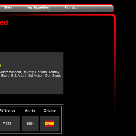
Stats
Top Jaquettes
Contact
ved
s
illiam Windom
,
Beverly Garland
,
Tammy
n Blake
,
E.J. André
,
Sid Melton
,
Don Steele
Référence
Année
Origine
F 375
1984