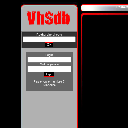
Recher
Recherche directe
Login
Mot de passe
Pas encore membre ?
S'inscrire