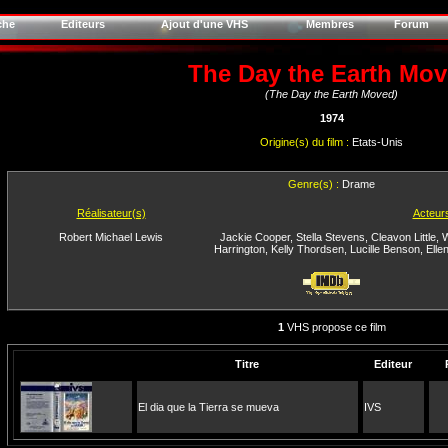
che
Editeurs
Ajout d'une VHS
Membres
Forum
The Day the Earth Mo
(The Day the Earth Moved)
1974
Origine(s) du film :
Etats-Unis
Genre(s) :
Drame
Réalisateur(s)
Acteur
Robert Michael Lewis
Jackie Cooper
,
Stella Stevens
,
Cleavon Little
,
W
Harrington
,
Kelly Thordsen
,
Lucille Benson
,
Elle
1
VHS propose ce film
Titre
Editeur
El dia que la Tierra se mueva
IVS