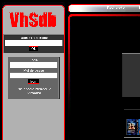
Recherche
Recherche directe
Login
Mot de passe
Pas encore membre ?
S'inscrire