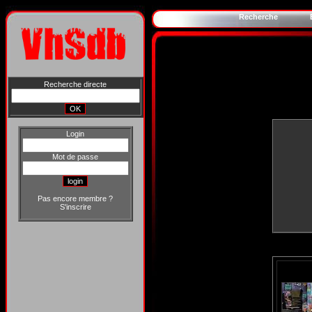
Recherche
Recherche directe
Login
Mot de passe
Pas encore membre ?
S'inscrire