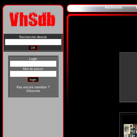
Recherche
Recherche directe
Login
Mot de passe
Pas encore membre ?
S'inscrire