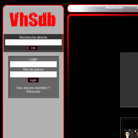
Recherche
Recherche directe
Login
Mot de passe
Pas encore membre ?
S'inscrire