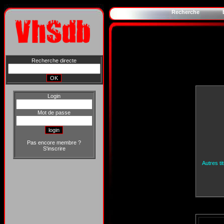
Recherche
Recherche directe
Login
Mot de passe
Pas encore membre ?
S'inscrire
Autres ti