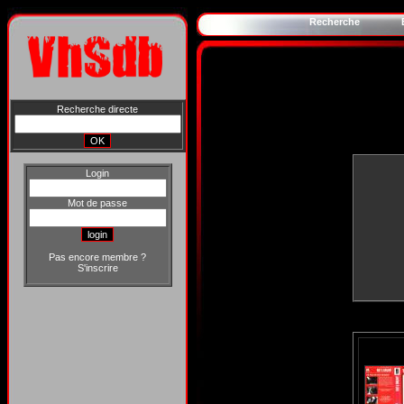
Recherche
Recherche directe
Login
Mot de passe
Pas encore membre ?
S'inscrire