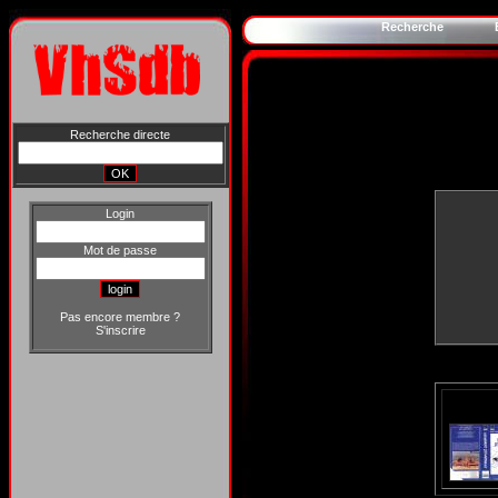
Recherche
Recherche directe
Login
Mot de passe
Pas encore membre ?
S'inscrire