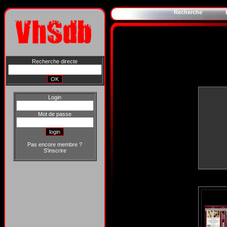
Recherche
Recherche directe
Login
Mot de passe
Pas encore membre ?
S'inscrire