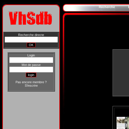
Recherche
Recherche directe
Login
Mot de passe
Pas encore membre ?
S'inscrire