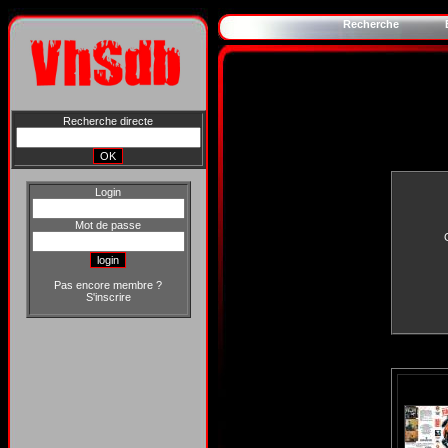
Recherche
Recherche directe
Login
Mot de passe
Pas encore membre ?
S'inscrire