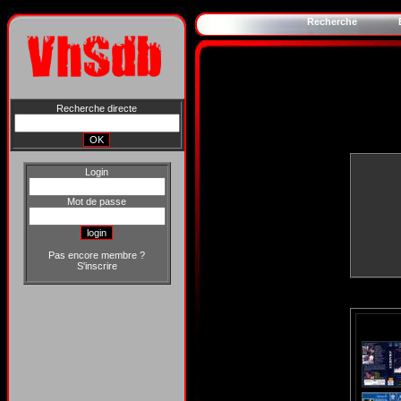
Recherche
Recherche directe
Login
Mot de passe
Pas encore membre ?
S'inscrire