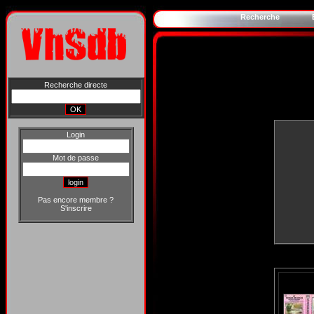
Recherche
Recherche directe
Login
Mot de passe
Pas encore membre ?
S'inscrire