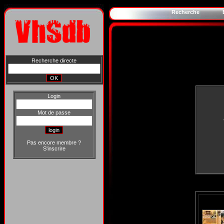
Recherche
Recherche directe
Login
Mot de passe
Pas encore membre ?
S'inscrire