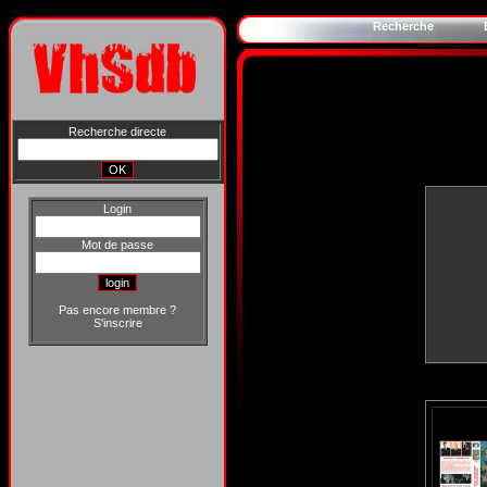
Recherche
Recherche directe
Login
Mot de passe
Pas encore membre ?
S'inscrire