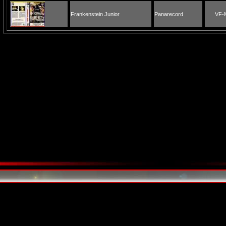
Frankenstein Junior
Panarecord
VF-