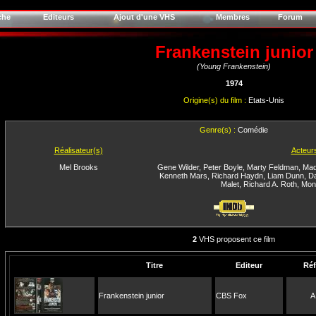
che
Editeurs
Ajout d'une VHS
Membres
Forum
Frankenstein junior
(Young Frankenstein)
1974
Origine(s) du film :
Etats-Unis
Genre(s) :
Comédie
Réalisateur(s)
Acteur
Mel Brooks
Gene Wilder
,
Peter Boyle
,
Marty Feldman
,
Mad
Kenneth Mars
,
Richard Haydn
,
Liam Dunn
,
D
Malet
,
Richard A. Roth
,
Mon
2
VHS proposent ce film
Titre
Editeur
Réf
Frankenstein junior
CBS Fox
A