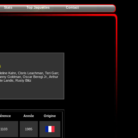
Stats
Top Jaquettes
Contact
s
eline Kahn
,
Cloris Leachman
,
Teri Garr
,
anny Goldman
,
Oscar Beregi Jr.
,
Arthur
te Landis
,
Rusty Blitz
érence
Année
Origine
 1103
1985