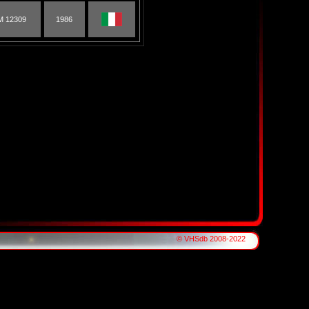
M 12309
1986
© VHSdb 2008-2022