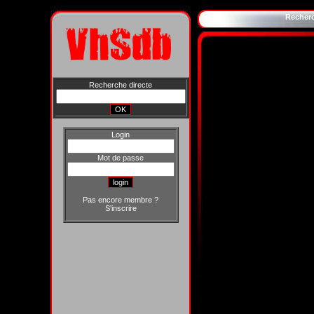
Recher
Recherche directe
Login
Mot de passe
Pas encore membre ?
S'inscrire