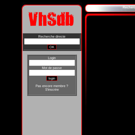
Recher
Recherche directe
Login
Mot de passe
Pas encore membre ?
S'inscrire