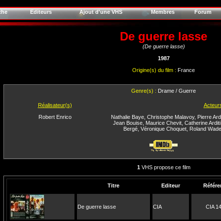
che
Editeurs
Ajout d'une VHS
Membres
Forum
De guerre lasse
(De guerre lasse)
1987
Origine(s) du film :
France
Genre(s) :
Drame / Guerre
Réalisateur(s)
Acteur
Robert Enrico
Nathalie Baye
,
Christophe Malavoy
,
Pierre Ardi
Jean Bouise
,
Maurice Chevit
,
Catherine Arditi
Bergé
,
Véronique Choquet
,
Roland Wad
1
VHS propose ce film
Titre
Editeur
Référe
De guerre lasse
CIA
CIA 1