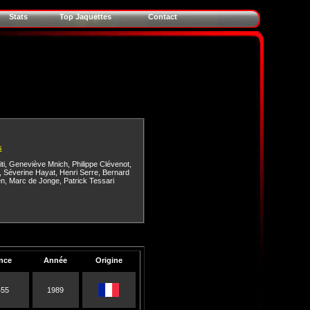
Stats
Top Jaquettes
Contact
s
ti
,
Geneviève Mnich
,
Philippe Clévenot
,
,
Séverine Hayat
,
Henri Serre
,
Bernard
en
,
Marc de Jonge
,
Patrick Tessari
nce
Année
Origine
455
1989