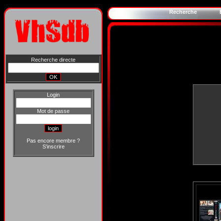
Recherche
Recherche directe
Login
Mot de passe
Pas encore membre ?
S'inscrire