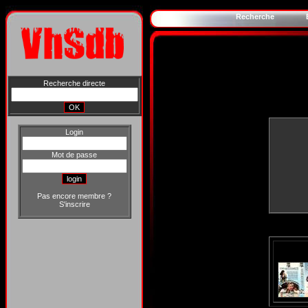
Recherche
Recherche directe
Login
Mot de passe
Pas encore membre ?
S'inscrire