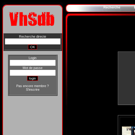
Recherche
Recherche directe
Login
Mot de passe
Pas encore membre ?
S'inscrire