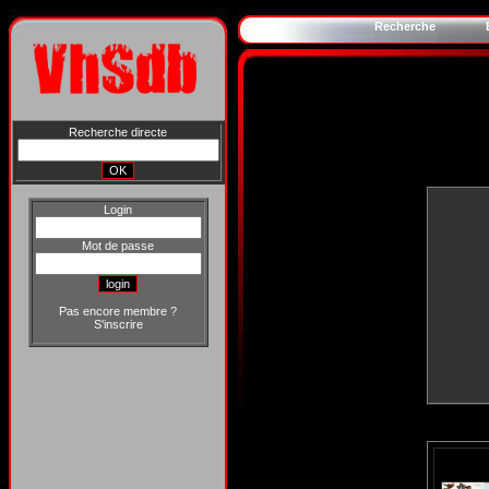
Recherche
Recherche directe
Login
Mot de passe
Pas encore membre ?
S'inscrire