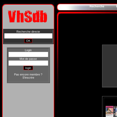
Recherche
Recherche directe
Login
Mot de passe
Pas encore membre ?
S'inscrire