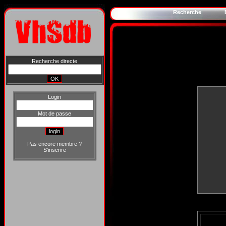
Recherche
Recherche directe
Login
Mot de passe
Pas encore membre ?
S'inscrire