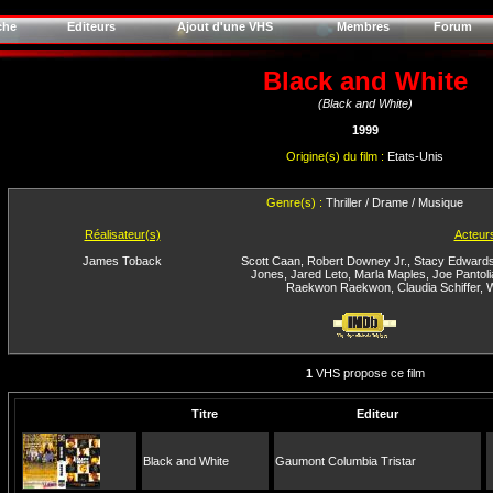
che
Editeurs
Ajout d'une VHS
Membres
Forum
Black and White
(Black and White)
1999
Origine(s) du film :
Etats-Unis
Genre(s) :
Thriller / Drame / Musique
Réalisateur(s)
Acteur
James Toback
Scott Caan
,
Robert Downey Jr.
,
Stacy Edward
Jones
,
Jared Leto
,
Marla Maples
,
Joe Pantol
Raekwon Raekwon
,
Claudia Schiffer
,
W
1
VHS propose ce film
Titre
Editeur
Black and White
Gaumont Columbia Tristar