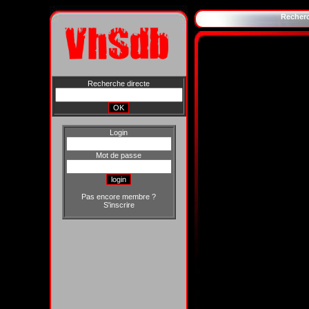
Recher
Recherche directe
Login
Mot de passe
Pas encore membre ?
S'inscrire