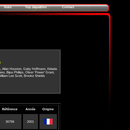
Stats
Top Jaquettes
Contact
s
s
,
Allan Houston
,
Gaby Hoffmann
,
Kidada
iano
,
Bijou Phillips
,
Oliver 'Power' Grant
,
illiam Lee Scott
,
Brooke Shields
Référence
Année
Origine
30796
2001