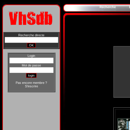
Recherche
Recherche directe
Login
Mot de passe
Pas encore membre ?
S'inscrire