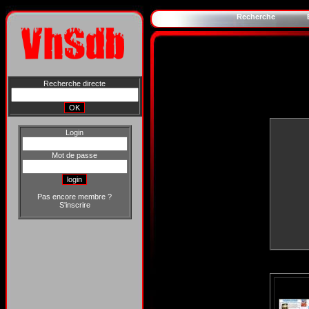
Recherche
Recherche directe
Login
Mot de passe
Pas encore membre ?
S'inscrire