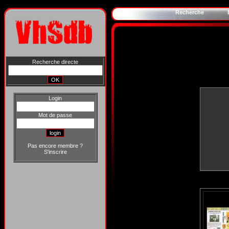
Recherche
Recherche directe
Login
Mot de passe
Pas encore membre ?
S'inscrire