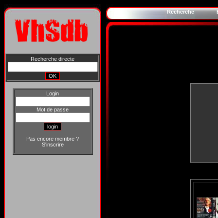
Recherche
Recherche directe
Login
Mot de passe
Pas encore membre ?
S'inscrire