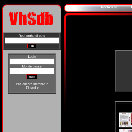
Recherche
Recherche directe
Login
Mot de passe
Pas encore membre ?
S'inscrire