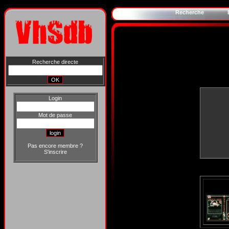
Recherche
Recherche directe
Login
Mot de passe
Pas encore membre ?
S'inscrire