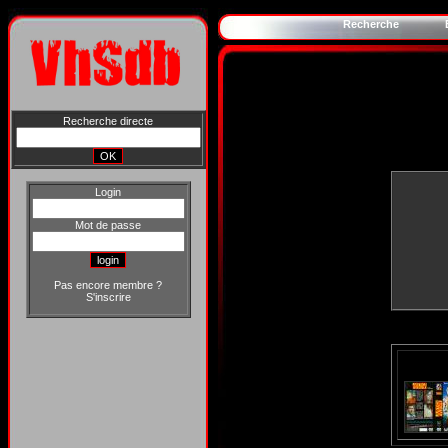
Recherche
Recherche directe
Login
Mot de passe
Pas encore membre ?
S'inscrire