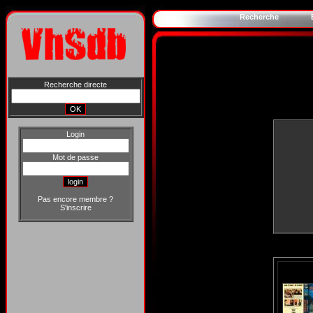
Recherche
Recherche directe
Login
Mot de passe
Pas encore membre ?
S'inscrire