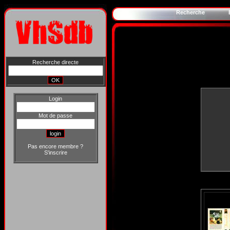
Recherche
Recherche directe
Login
Mot de passe
Pas encore membre ?
S'inscrire