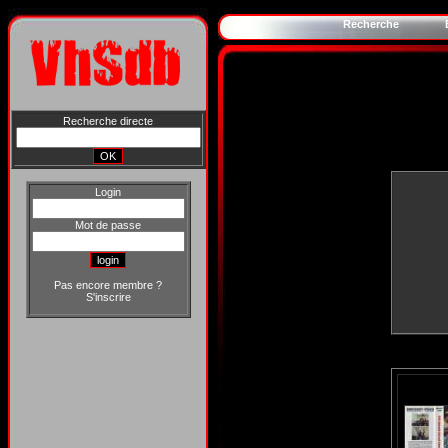
Recherche
Recherche directe
Login
Mot de passe
Pas encore membre ?
S'inscrire