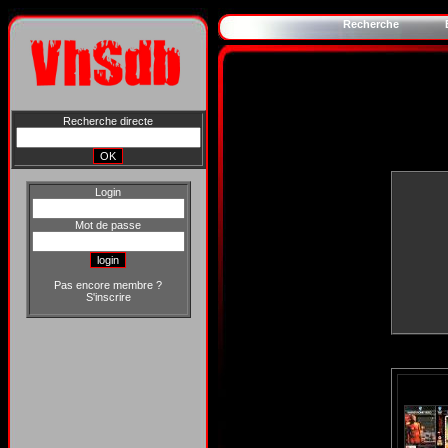
Recherche
Recherche directe
Login
Mot de passe
Pas encore membre ?
S'inscrire