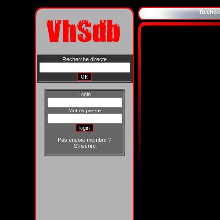
Recher
Recherche directe
Login
Mot de passe
Pas encore membre ?
S'inscrire