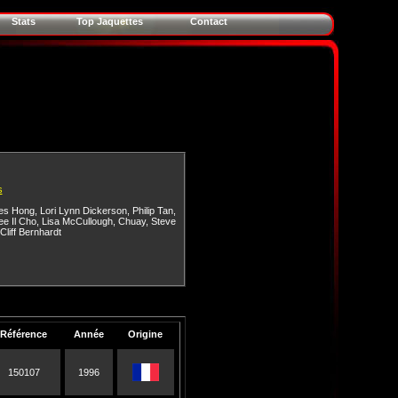
Stats
Top Jaquettes
Contact
s
es Hong
,
Lori Lynn Dickerson
,
Philip Tan
,
e Il Cho
,
Lisa McCullough
,
Chuay
,
Steve
Cliff Bernhardt
Référence
Année
Origine
150107
1996