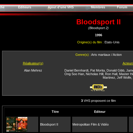
che
Editeurs
Ajout d'une VHS
Membres
Forum
Bloodsport II
(Bloodsport 2)
1996
Origine(s) du film :
Etats-Unis
Genre(s) :
Arts martiaux / Action
Réalisateur(s)
Acteur
Alan Mehrez
Daniel Bernhardt
,
Pat Morita
,
Donald Gibb
,
Jam
Ong Soo Han
,
Nicholas Hill
,
Ron Hall
,
Master He
Martinez
,
Jeff Wolfe
,
3
VHS proposent ce film
Titre
Editeur
Bloodsport II
Metropolitan Film & Vidéo