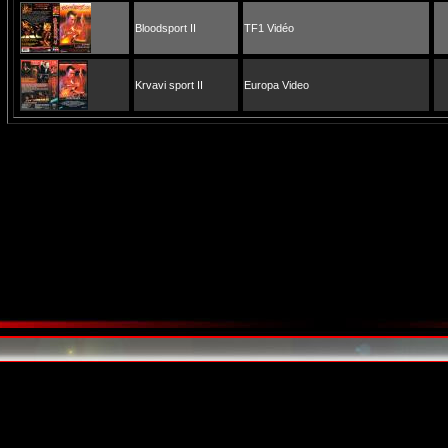
Bloodsport II
TF1 Vidéo
Krvavi sport II
Europa Video