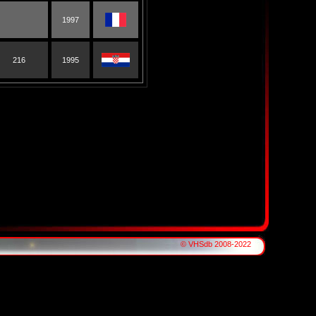
1997
216
1995
© VHSdb 2008-2022