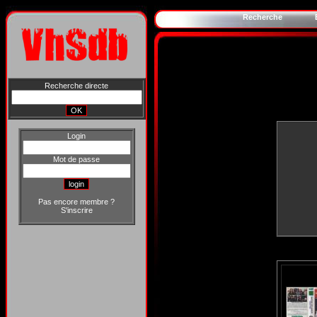
Recherche
Recherche directe
Login
Mot de passe
Pas encore membre ?
S'inscrire