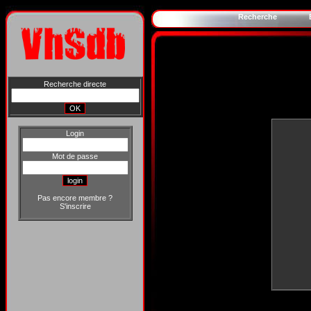
Recherche
Recherche directe
Login
Mot de passe
Pas encore membre ?
S'inscrire