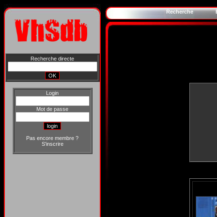
Recherche
Recherche directe
Login
Mot de passe
Pas encore membre ?
S'inscrire