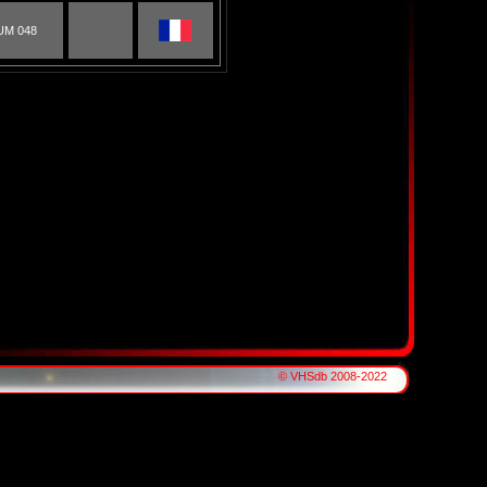
UM 048
© VHSdb 2008-2022