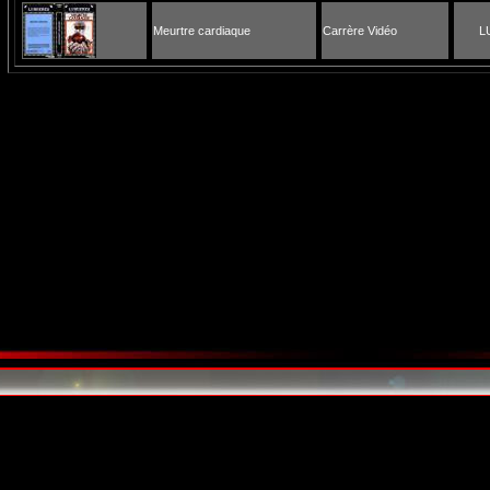
Meurtre cardiaque
Carrère Vidéo
L