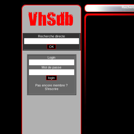
Recher
Recherche directe
Login
Mot de passe
Pas encore membre ?
S'inscrire