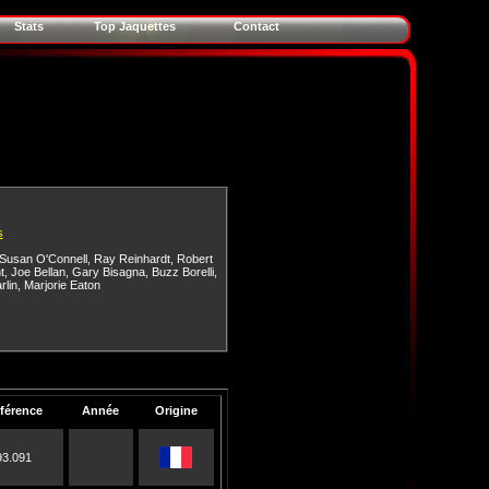
Stats
Top Jaquettes
Contact
s
Susan O'Connell
,
Ray Reinhardt
,
Robert
t
,
Joe Bellan
,
Gary Bisagna
,
Buzz Borelli
,
rlin
,
Marjorie Eaton
férence
Année
Origine
93.091