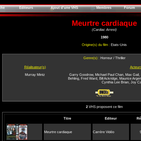
che
Editeurs
Ajout d'une VHS
Membres
Forum
Meurtre cardiaque
(Cardiac Arrest)
1980
Origine(s) du film :
Etats-Unis
Genre(s) :
Horreur / Thriller
Réalisateur(s)
Acteur
Murray Mintz
Garry Goodrow
,
Michael Paul Chan
,
Max Gail
,
Behling
,
Fred Ward
,
Bill Ackridge
,
Maurice Argen
Cynthia Lee Brian
,
Joy Ca
2
VHS proposent ce film
Titre
Editeur
Ré
Meurtre cardiaque
Carrère Vidéo