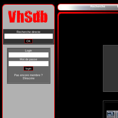
Recherche
Recherche directe
Login
Mot de passe
Pas encore membre ?
S'inscrire