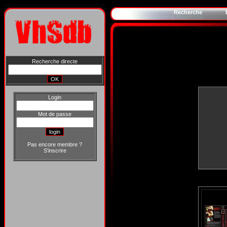
Recherche
Recherche directe
Login
Mot de passe
Pas encore membre ?
S'inscrire