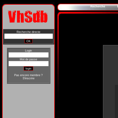
Recherche
Recherche directe
Login
Mot de passe
Pas encore membre ?
S'inscrire